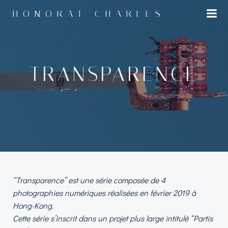
Aller
HONORAT CHARLES
au
contenu
TRANSPARENCE
“Transparence” est une série composée de 4
photographies numériques réalisées en février 2019 à
Hong-Kong.
Cette série s’inscrit dans un projet plus large intitulé “Partis