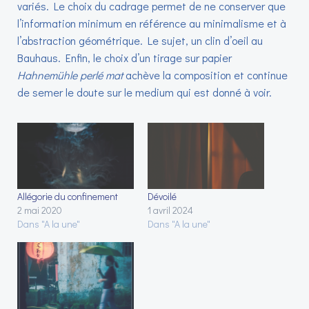
variés. Le choix du cadrage permet de ne conserver que
l’information minimum en référence au minimalisme et à
l’abstraction géométrique. Le sujet, un clin d’oeil au
Bauhaus. Enfin, le choix d’un tirage sur papier
Hahnemühle perlé mat
achève la composition et continue
de semer le doute sur le medium qui est donné à voir.
Allégorie du confinement
Dévoilé
2 mai 2020
1 avril 2024
Dans "A la une"
Dans "A la une"