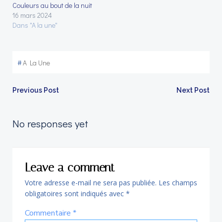
Couleurs au bout de la nuit
16 mars 2024
Dans "A la une"
#
A La Une
Article
Article
Previous Post
Next Post
Navigation
Navigation
No responses yet
Leave a comment
Votre adresse e-mail ne sera pas publiée.
Les champs
obligatoires sont indiqués avec
*
Commentaire
*