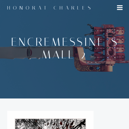
Aller
HONORAT CHARLES
au
contenu
ENCREMESSINE_S
MALL-2