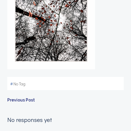
#
No Tag
Navigation
Previous Post
de
No responses yet