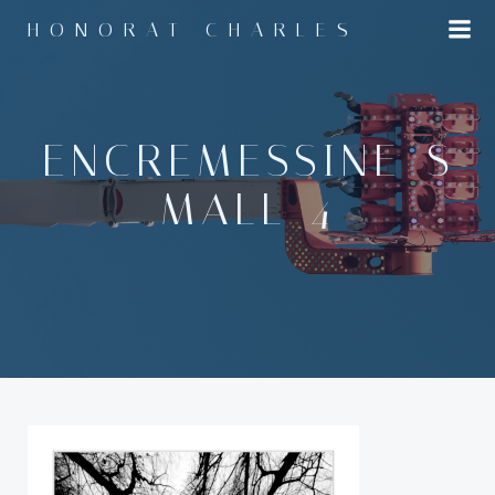
Aller
HONORAT CHARLES
au
contenu
ENCREMESSINE_S
MALL-4