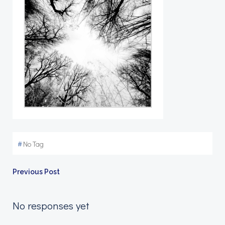
#
No Tag
Navigation
Previous Post
de
No responses yet