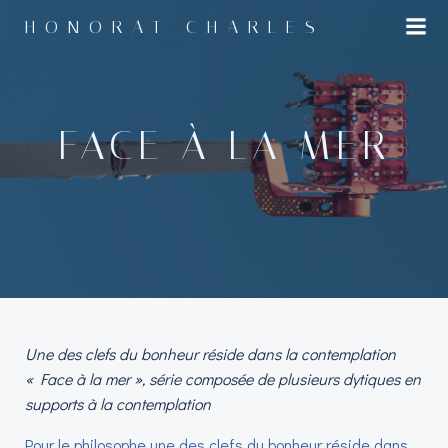
Aller
HONORAT CHARLES
au
contenu
FACE À LA MER
Une des clefs du bonheur réside dans la contemplation
« Face à la mer », série composée de plusieurs dytiques en
supports à la contemplation
Pour le philosophe une des clefs du bonheur réside dans